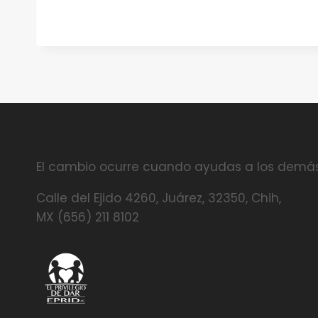
El cambio ocurre cuando ayudas a los demás
Calle del Ejido 4260, Juárez, 32350, Chih,
MX (656) 211 8102